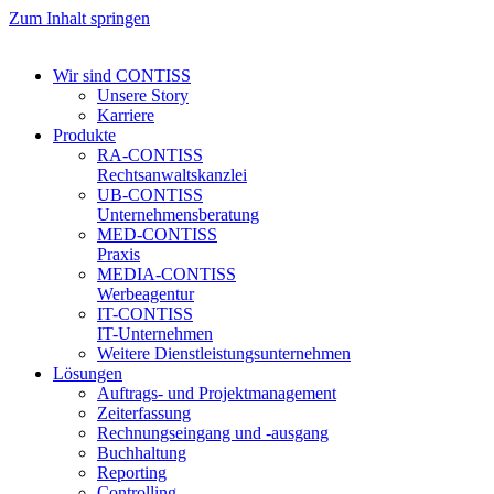
Zum Inhalt springen
Wir sind CONTISS
Unsere Story
Karriere
Produkte
RA-CONTISS
Rechtsanwaltskanzlei
UB-CONTISS
Unternehmensberatung
MED-CONTISS
Praxis
MEDIA-CONTISS
Werbeagentur
IT-CONTISS
IT-Unternehmen
Weitere Dienstleistungsunternehmen
Lösungen
Auftrags- und Projektmanagement
Zeiterfassung
Rechnungseingang und -ausgang
Buchhaltung
Reporting
Controlling