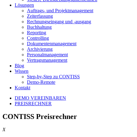
Lösungen
Auftrags- und Projektmanagement
Zeiterfassung
Rechnungseingang und -ausgang
Buchhaltung
Reporting
Controlling
Dokumentenmanagement
Archivierung
Personalmanagement
Vertragsmanagement
Blog
Wissen
Step-by-Step zu CONTISS
Demo-Remote
Kontakt
DEMO VEREINBAREN
PREISRECHNER
CONTISS Preisrechner
X